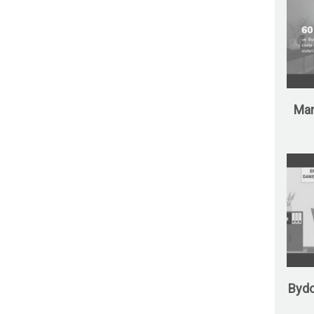
Man
Bydo